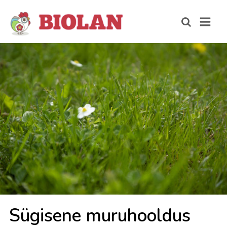
Sü­gi­se­ne mu­ru­hool­dus