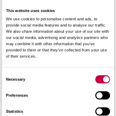
Väetamine annab murule vajalike
toitainetevaru, et pikk talvine puhkeperiood
This website uses cookies
edukalt üle elada. Väetamise võib ajastada ka
We use cookies to personalise content and ads, to
kuu aega enne esimeste öökülmade saabumist.
provide social media features and to analyse our traffic.
We also share information about your use of our site with
our social media, advertising and analytics partners who
Kõige otstarbekam on kasutada toodet, mis
may combine it with other information that you’ve
ühendaks endas nii umbrohtutõrjet kui väetist.
provided to them or that they’ve collected from your use
Sügisel on soovitav kasutada spetsiaalseid
of their services.
väetisi, mis sisaldavad suuremas koguses
kaaliumi ja fosforit ning vähem lämmastiku.
Fosfor toetab juurte arengut, samas kui
Consent
kaalium mudab muru külmakindlamaks ja
Necessary
Selection
haigustele vastupidavamaks. Väetamisel tuleb
alati kinni pidada pakendil olevatest juhistest.
Preferences
Sügis on hea aeg ka muru lupjamiseks. Lubi
Statistics
aitab vähendada mulla happelisust. Õige pH