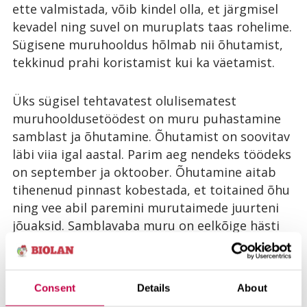
ette valmistada, võib kindel olla, et järgmisel
kevadel ning suvel on muruplats taas rohelime.
Sügisene muruhooldus hõlmab nii õhutamist,
tekkinud prahi koristamist kui ka väetamist.
Üks sügisel tehtavatest olulisematest
muruhooldusetöödest on muru puhastamine
samblast ja õhutamine. Õhutamist on soovitav
läbi viia igal aastal. Parim aeg nendeks töödeks
on september ja oktoober. Õhutamine aitab
tihenenud pinnast kobestada, et toitained õhu
ning vee abil paremini murutaimede juurteni
jõuaksid. Samblavaba muru on eelkõige hästi
ventileeritud muru!
Parim enne talve veel viimane toitainete „süst”
Consent
Details
About
murule anda on vahetult pärast õhutamist.