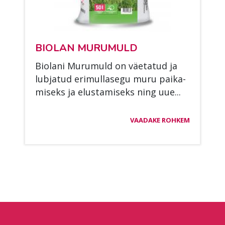
BIO­LAN MU­RU­MULD
Bio­la­ni Mu­ru­muld on väe­ta­tud ja
lub­ja­tud eri­mul­la­se­gu muru pai­ka­
mi­seks ja elus­ta­mi­seks ning uue...
VAADAKE ROHKEM