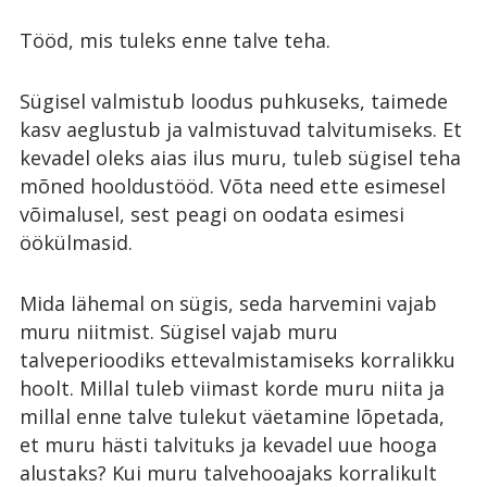
Tööd, mis tuleks enne talve teha.
Sügisel valmistub loodus puhkuseks, taimede
kasv aeglustub ja valmistuvad talvitumiseks. Et
kevadel oleks aias ilus muru, tuleb sügisel teha
mõned hooldustööd. Võta need ette esimesel
võimalusel, sest peagi on oodata esimesi
öökülmasid.
Mida lähemal on sügis, seda harvemini vajab
muru niitmist. Sügisel vajab muru
talveperioodiks ettevalmistamiseks korralikku
hoolt. Millal tuleb viimast korde muru niita ja
millal enne talve tulekut väetamine lõpetada,
et muru hästi talvituks ja kevadel uue hooga
alustaks? Kui muru talvehooajaks korralikult