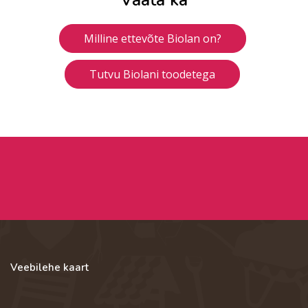
Vaata ka
Milline ettevõte Biolan on?
Tutvu Biolani toodetega
Veebilehe kaart