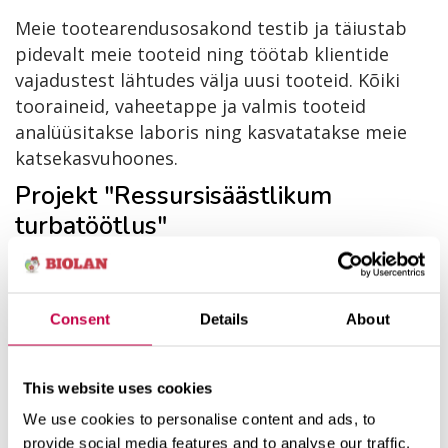
Meie tootearendusosakond testib ja täiustab
pidevalt meie tooteid ning töötab klientide
vajadustest lähtudes välja uusi tooteid. Kõiki
tooraineid, vaheetappe ja valmis tooteid
analüüsitakse laboris ning kasvatatakse meie
katsekasvuhoones.
Projekt "Ressursisäästlikum
turbatöötlus"
Projekti "Ressursisäästlikum turbatöötlus" raames
võtab ettevõte kasutusse uuendusliku tehnoloogia.
Projekti eesmärk on parandada ettevõttes
Consent
Details
About
ressursikasutust ja ressursitootlikkust ning
suurendada tootmisvõimsust, mille tulemusena
This website uses cookies
paraneb ressursikasutus 1,18 %. Euroopa
Regionaalarengu Fondi toetuse summa on 117 675
We use cookies to personalise content and ads, to
eurot.
provide social media features and to analyse our traffic.