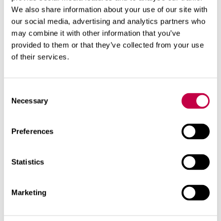
We also share information about your use of our site with
our social media, advertising and analytics partners who
may combine it with other information that you’ve
provided to them or that they’ve collected from your use
of their services.
Consent
Necessary
Selection
Preferences
Projekt „Pakkeprotsesside
parendamine BIOLAN Baltic"
Statistics
Projekti „Pakkeprotsesside parendamine BIOLAN
Baltic" eesmärk on parendada ettevõtte
Marketing
ressursikasutust, võttes kasutusele kaasaegse
pakkemasina. Projekti tulemusena paraneb