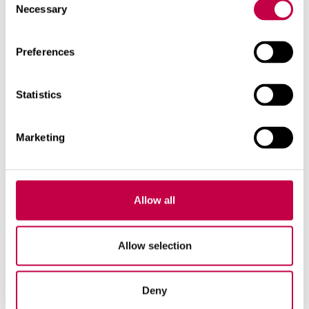
Necessary
Selection
Teemaga seotud tooted
Preferences
Statistics
Marketing
Allow all
Allow selection
BIO­LAN IS­TU­TUSNÕU ALT­KAST­
Deny