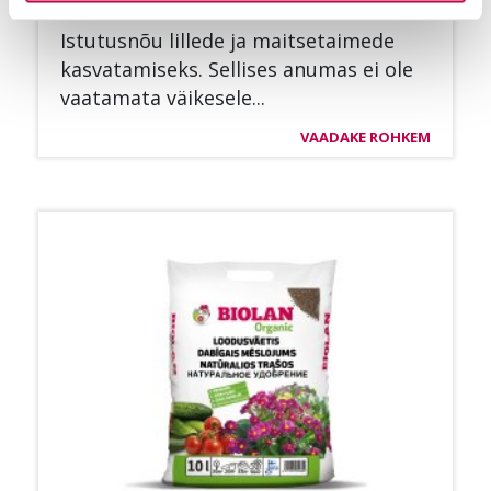
MI­SE­GA
Is­tu­tusnõu lil­le­de ja mait­se­tai­me­de
kas­va­ta­mi­seks. Sel­li­ses anu­mas ei ole
vaa­ta­ma­ta väi­ke­se­le...
VAADAKE ROHKEM