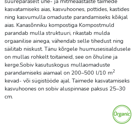
suurepäraselt ühe- ja mitmeaastaste taimede
kasvatamiseks aias, kasvuhoones, pottides, kastides
ning kasvumulla omaduste parandamiseks kõikjal
aias. Kanasõnniku kompostiga Kompostmuld
parandab mulla struktuuri, rikastab mulda
orgaanilise ainega, vähendab selle tihedust ning
säilitab niiskust. Tänu kõrgele huumusesisaldusele
on mullas rohkelt toitaineid, see on õhuline ja
kerge.Sobiv kasutuskogus mullaomaduste
2
parandamiseks aiamaal on 200–500 l/10 m
kevad- või sügistööde ajal. Taimede kasvatamiseks
kasvuhoones on sobiv aluspinnase paksus 25–30
cm.