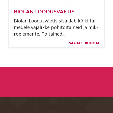
BIO­LAN LOO­DUS­VÄE­TIS
Bio­lan Loo­dus­väe­tis si­sal­dab kõi­ki tai­
me­de­le va­ja­lik­ke põ­hi­toi­tai­neid ja mik­
roe­le­men­te. Toi­tai­ned...
VAADAKE ROHKEM