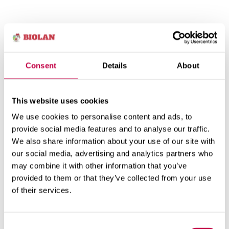
Kasutamine
Tooteteave
Consent
Details
About
Seemikute ja taimede kasvatamine
kasvuhoones.
This website uses cookies
Lillede kasvatamine lillepeenardes,
We use cookies to personalise content and ads, to
lillekastides, pottides, amplites ja
rõdukastides.
provide social media features and to analyse our traffic.
Muru rajamine.
We also share information about your use of our site with
Puude, põõsaste ning dekoratiivtaimede
our social media, advertising and analytics partners who
istutamine.
may combine it with other information that you’ve
Marjapõõsaste istutamine.
provided to them or that they’ve collected from your use
Mullaomaduste parandamine.
of their services.
Consent