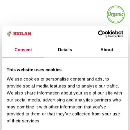
Consent
Details
About
Kasutamine
Tooteteave
This website uses cookies
We use cookies to personalise content and ads, to
provide social media features and to analyse our traffic.
Biolani Talvekate paigaldatakse siis, kui lehed on
We also share information about your use of our site with
kollaseks muutunud ja suurelt osalt juba mahagi
our social media, advertising and analytics partners who
pudenenud ning maapind on külmunud. Parim aeg
may combine it with other information that you’ve
taimede katmiseks on siis, kui õhutemperatuur on
provided to them or that they’ve collected from your use
pidevalt umnes -5 kraadi. Biolan Talvekate on
of their services.
külmakartlike taimede, näiteks rooside, elulõngade