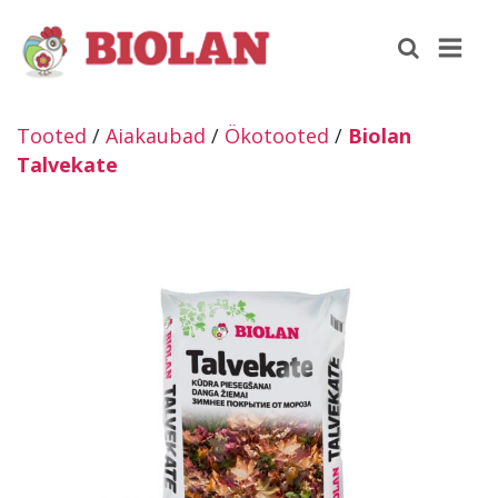
Tooted
/
Aiakaubad
/
Ökotooted
/
Biolan
Talvekate