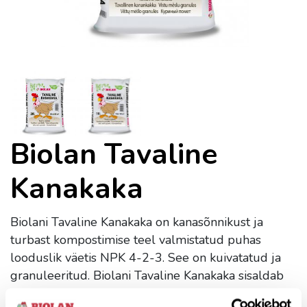
Biolan Tavaline
Kanakaka
Biolani Tavaline Kanakaka on kanasõnnikust ja
turbast kompostimise teel valmistatud puhas
looduslik väetis NPK 4-2-3. See on kuivatatud ja
granuleeritud. Biolani Tavaline Kanakaka sisaldab
looduslikul kujul kõiki põhitoitaineid ja