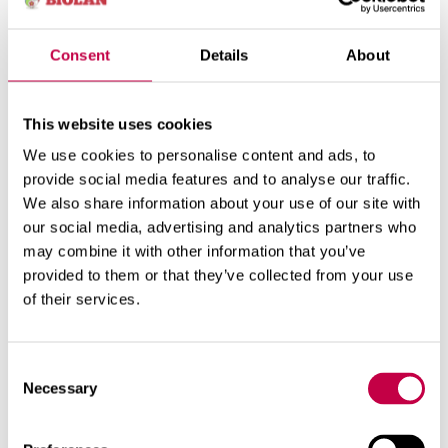
mikroelemente, mida taimed vajavad.
Consent
Details
About
This website uses cookies
We use cookies to personalise content and ads, to
provide social media features and to analyse our traffic.
We also share information about your use of our site with
our social media, advertising and analytics partners who
may combine it with other information that you’ve
provided to them or that they’ve collected from your use
Kasutamine
Tooteteave
of their services.
Consent
Kevadväetamine Väetamine kasvuperioodil
Necessary
Selection
2
Juurviljad, kurk:
3,5 l/10 m
2
Kapsataimed, porru:
3 l/10 m2 1,5 l/10 m