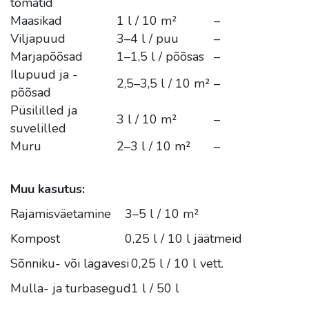
tomatid
Maasikad
1 l / 10 m²
–
Viljapuud
3–4 l / puu
–
Marjapõõsad
1–1,5 l / põõsas
–
Ilupuud ja -
2,5–3,5 l / 10 m²
–
põõsad
Püsililled ja
3 l / 10 m²
–
suvelilled
Muru
2–3 l / 10 m²
–
Muu kasutus:
Rajamisväetamine
3–5 l / 10 m²
Kompost
0,25 l / 10 l jäätmeid
Sõnniku- või lägavesi
0,25 l / 10 l vett.
Mulla- ja turbasegud
1 l / 50 l