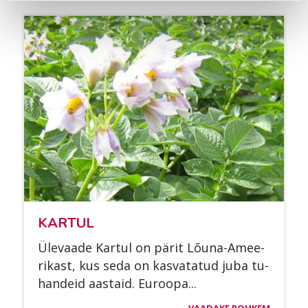
KAR­TUL
Üle­vaa­de Kar­tul on pä­rit Lõu­na-Amee­
ri­kast, kus seda on kas­va­ta­tud juba tu­
han­deid aas­taid. Eu­roo­pa...
VAADAKE ROHKEM