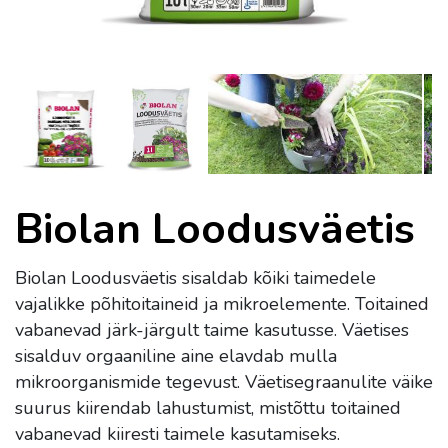
Biolan Loodusväetis
Biolan Loodusväetis sisaldab kõiki taimedele
vajalikke põhitoitaineid ja mikroelemente. Toitained
vabanevad järk-järgult taime kasutusse. Väetises
sisalduv orgaaniline aine elavdab mulla
mikroorganismide tegevust. Väetisegraanulite väike
suurus kiirendab lahustumist, mistõttu toitained
vabanevad kiiresti taimele kasutamiseks.