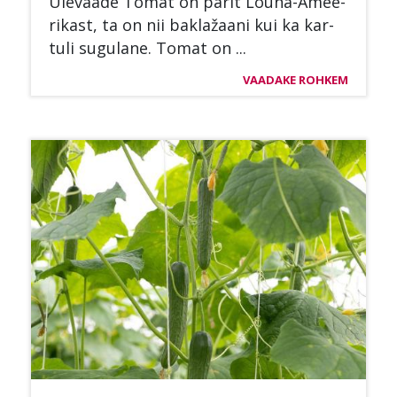
Üle­vaa­de To­mat on pä­rit Lõu­na-Amee­
ri­kast, ta on nii baklažaa­ni kui ka kar­
tu­li su­gu­la­ne. To­mat on ...
VAADAKE ROHKEM