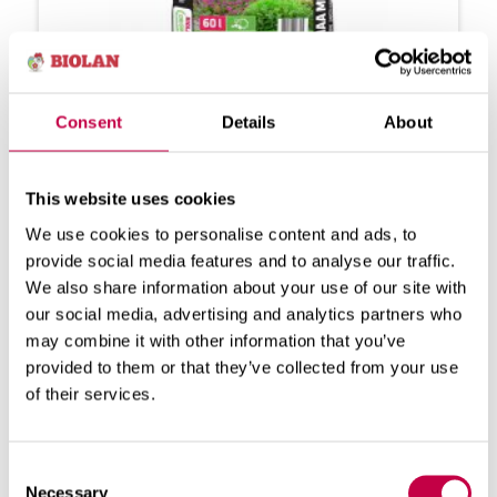
Consent
Details
About
BIO­LAN AI­A­MAA MUST MULD
Bio­la­ni Ai­a­maa Must Muld on väe­ta­tud
This website uses cookies
ja lub­ja­tud mul­la­se­gu har­ras­tusaed­ni­
ke­le. Mul­las si­sal­du­vad...
We use cookies to personalise content and ads, to
provide social media features and to analyse our traffic.
VAADAKE ROHKEM
We also share information about your use of our site with
our social media, advertising and analytics partners who
may combine it with other information that you’ve
provided to them or that they’ve collected from your use
of their services.
Consent
Necessary
Selection