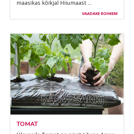
maa­si­kas kõik­jal Hiiu­maast ...
VAADAKE ROHKEM
TO­MAT