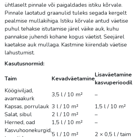
ühtlaselt pinnale või paigaldades istiku kõrvale.
Pinnale laotatud graanulid tuleks segada kergelt
pealmise mullakihiga. Istiku kõrvale antud väetise
puhul tehakse istutamise järel väike auk, kuhu
pannakse juhendi kohane kogus väetist. Seejärel
kaetakse auk mullaga. Kastmine kiirendab väetise
lahustumist.
Kasutusnormid:
Lisaväetamine
Taim
Kevadväetamine
kasvuperioodil
Köögiviljad,
3,5 l / 10 m²
–
avamaakurk
Kapsas, porrulauk
3 l / 10 m²
1,5 l / 10 m²
Salat, sibul
2 l / 10 m²
–
Herned, oad
1,5 l / 10 m²
–
Kasvuhoonekurgid,
5 l / 10 m²
2 × 0,5 l / taim