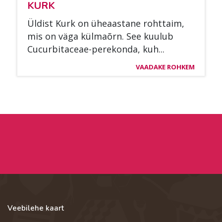
KURK
Üldist Kurk on ühe­aas­ta­ne roht­taim,
mis on väga kül­maõrn. See kuu­lub
Cucur­bi­taceae-pe­re­kon­da, kuh...
VAADAKE ROHKEM
Veebilehe kaart