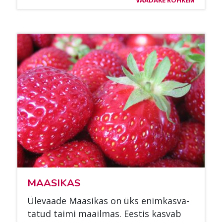
MAA­SI­KAS
Üle­vaa­de Maa­si­kas on üks enim­kas­va­
ta­tud tai­mi maa­il­mas. Ees­tis kas­vab