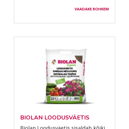
VAADAKE ROHKEM
BIO­LAN LOO­DUS­VÄE­TIS
Bio­lan Loo­dus­väe­tis si­sal­dab kõi­ki