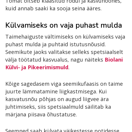
Tomat õitseb klaasitud rõdul ja kasvuhoones,
kuid annab saaki ka sooja seina ääres.
Külvamiseks on vaja puhast mulda
Taimehaiguste vältimiseks on külvamiseks vaja
puhast mulda ja puhtaid istutusnõusid.
Seemikute jaoks valitakse selleks spetsiaalselt
välja töötatud kasvualus, nagu näiteks
Biolani
Külvi- ja Pikeerimismuld
.
Kõige sagedasem viga seemikufaasis on taime
juurte lämmatamine liigkastmisega. Kui
kasvatusnõu põhjas on augud liigvee ära
juhtimiseks, siis spetsiaalmuld säilitab ka
märjana piisava õhustatuse.
Seemned saab külvata väikestesse potidesse,