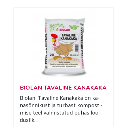
BIO­LAN TA­VA­LI­NE KA­NA­KA­KA
Bio­la­ni Ta­va­li­ne Ka­na­ka­ka on ka­
nasõn­ni­kust ja tur­bast kom­pos­ti­
mi­se teel val­mis­ta­tud pu­has loo­
dus­lik...