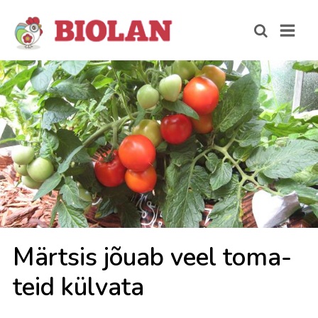
Märt­sis jõuab veel to­ma­
teid kül­va­ta