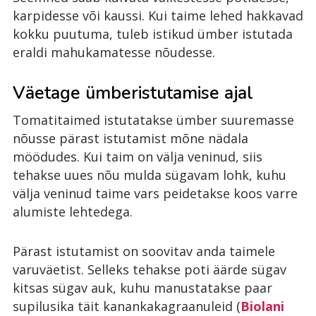
karpidesse või kaussi. Kui taime lehed hakkavad
kokku puutuma, tuleb istikud ümber istutada
eraldi mahukamatesse nõudesse.
Väetage ümberistutamise ajal
Tomatitaimed istutatakse ümber suuremasse
nõusse pärast istutamist mõne nädala
möödudes. Kui taim on välja veninud, siis
tehakse uues nõu mulda sügavam lohk, kuhu
välja veninud taime vars peidetakse koos varre
alumiste lehtedega.
Pärast istutamist on soovitav anda taimele
varuväetist. Selleks tehakse poti äärde sügav
kitsas sügav auk, kuhu manustatakse paar
supilusika täit kanankakagraanuleid (
Biolani