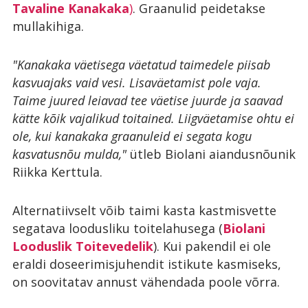
Tavaline Kanakaka
)
. Graanulid peidetakse
mullakihiga.
"Kanakaka väetisega väetatud taimedele piisab
kasvuajaks vaid vesi. Lisaväetamist pole vaja.
Taime juured leiavad tee väetise juurde ja saavad
kätte kõik vajalikud toitained. Liigväetamise ohtu ei
ole, kui kanakaka graanuleid ei segata kogu
kasvatusnõu mulda,"
ütleb Biolani aiandusnõunik
Riikka Kerttula.
Alternatiivselt võib taimi kasta kastmisvette
segatava loodusliku toitelahusega (
Biolani
Looduslik Toitevedelik
). Kui pakendil ei ole
eraldi doseerimisjuhendit istikute kasmiseks,
on soovitatav annust vähendada poole võrra.