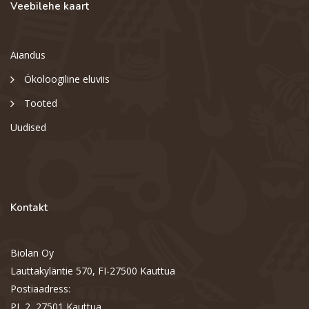
Veebilehe kaart
Aiandus
Ökoloogiline eluviis
Tooted
Uudised
Kontakt
Biolan Oy
Lauttakyläntie 570, FI-27500 Kauttua
Postiaadress:
PL 2, 27501 Kauttua