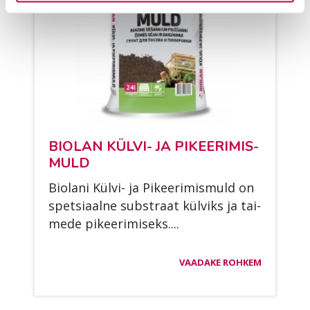
BIO­LAN KÜL­VI- JA PI­KEE­RI­MIS­
MULD
Bio­la­ni Kül­vi- ja Pi­kee­ri­mis­muld on
spet­si­aal­ne sub­straat kül­viks ja tai­
me­de pi­kee­ri­mi­seks....
VAADAKE ROHKEM