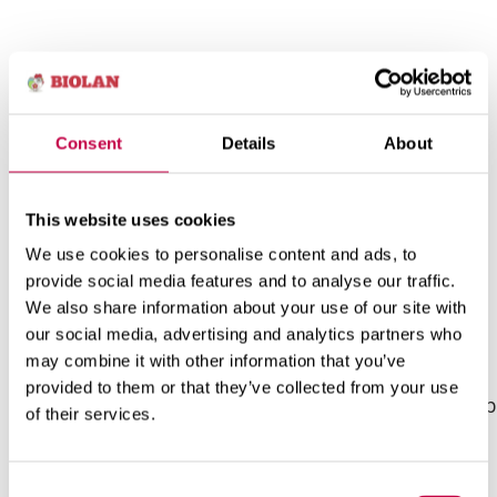
Külvikalender
Aprill
Ma
Märts
Consent
Details
About
Ananasskirss
Kapsad
Kurk
Lõvilõuad
Kasvuhoonekurk
Kress
This website uses cookies
We use cookies to personalise content and ads, to
Petuunia
Melon
Mais
provide social media features and to analyse our traffic.
We also share information about your use of our site with
our social media, advertising and analytics partners who
Porrulauk
Saialill
Roosuba
may combine it with other information that you’ve
provided to them or that they’ve collected from your use
Tomat
Magus hernes
Harilik aedu
of their services.
Consent