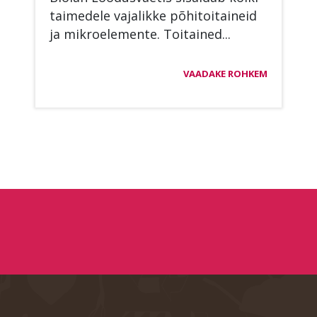
tai­me­de­le va­ja­lik­ke põ­hi­toi­tai­neid
ja mik­roe­le­men­te. Toi­tai­ned...
VAADAKE ROHKEM