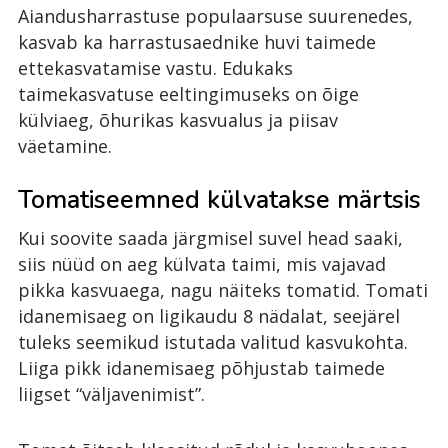
Aiandusharrastuse populaarsuse suurenedes,
kasvab ka harrastusaednike huvi taimede
ettekasvatamise vastu. Edukaks
taimekasvatuse eeltingimuseks on õige
külviaeg, õhurikas kasvualus ja piisav
väetamine.
Tomatiseemned külvatakse märtsis
Kui soovite saada järgmisel suvel head saaki,
siis nüüd on aeg külvata taimi, mis vajavad
pikka kasvuaega, nagu näiteks tomatid. Tomati
idanemisaeg on ligikaudu 8 nädalat, seejärel
tuleks seemikud istutada valitud kasvukohta.
Liiga pikk idanemisaeg põhjustab taimede
liigset “väljavenimist”.