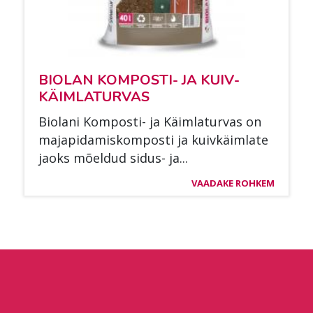
BIO­LAN KOM­POS­TI- JA KUIV­
KÄIM­LA­TUR­VAS
Bio­la­ni Kom­pos­ti- ja Käim­la­tur­vas on
ma­ja­pi­da­mis­kom­pos­ti ja kuiv­käim­la­te
jaoks mõel­dud si­dus- ja...
VAADAKE ROHKEM