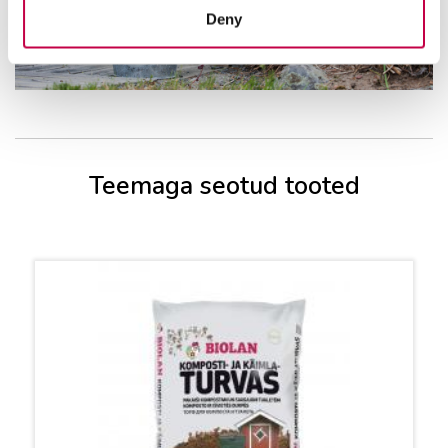
Deny
Teemaga seotud tooted