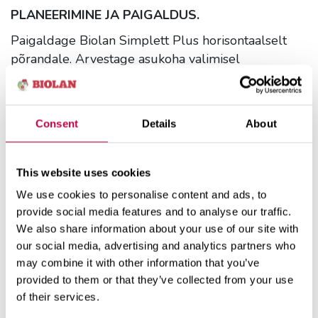
PLANEERIMINE JA PAIGALDUS.
Paigaldage Biolan Simplett Plus horisontaalselt
põrandale. Arvestage asukoha valimisel
ventilatsiooni ja vedeliku eemaldamise
korraldamisega ning jätke piisavalt ruumi
kasutamiseks ja hoolduseks. Seade tuleks
Consent
Details
About
paigutada nii, et ventilatsioonitoru oleks lihtne välja
viia. Seadme tühjendamise lihtsustamiseks jätke
seadme ja seina vahele piisavalt ruumi. Seade
This website uses cookies
tarnitakse ümberpoÅNoÅNratud puistematerjali
We use cookies to personalise content and ads, to
anum. Tõstke anum üles ja lukustage riivid.
provide social media features and to analyse our traffic.
We also share information about your use of our site with
Kuivkäimla aastaringne kasutamine.
our social media, advertising and analytics partners who
Köetavasse ruumi paigaldatud Simplett Plus
may combine it with other information that you’ve
seadet saab kasutada aastaringselt. Sellisel juhul
provided to them or that they’ve collected from your use
tuleb ventilatsioon ja vedelikueraldus külmades
of their services.
kohtades soojustada ning äravoolutoru peab torus