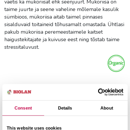
väetis ka mükoriisat ehk seenjuurt. Mükoriisa on
taime juurte ja seene vaheline mõlemale kasulik
sümbioos, mükoriisa aitab taimel pinnases
sisalduvaid toitaineid tõhusamalt omastada. Ühtlasi
pakub mükoriisa peremeestaimele kaitset
haigustekitajate ja kuivuse eest ning tõstab taime
stressitaluvust.
Consent
Details
About
Kasutamine
Tooteteave
This website uses cookies