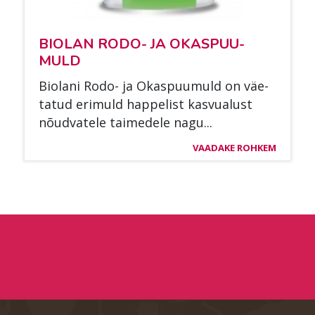
BIO­LAN RODO- JA OKAS­PUU­
MULD
Bio­la­ni Rodo- ja Okas­puu­muld on väe­
ta­tud eri­muld hap­pe­list kas­vua­lust
nõud­va­te­le tai­me­de­le nagu...
VAADAKE ROHKEM