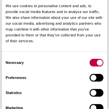
Väetatakse kevadel pärast pinnase sulamist.
We use cookies to personalise content and ads, to
Väetist võib puistata taime juurte ümber
provide social media features and to analyse our traffic.
maapinnale või tõhustada väetise mõju,
We also share information about your use of our site with
puistates väetisepulbrit juurestiku piirkonda
our social media, advertising and analytics partners who
pinnasesse tehtud aukudesse. Tehke ümber
may combine it with other information that you’ve
taime kangi või labidaga iga väetamisjuhises
provided to them or that they’ve collected from your use
toodud korgitäie kohta üks auk ja doseerige
väetis otse auku. Katke väetis mullaga.
of their services.
Consent
Doseerimine:
Necessary
Selection
2
Rododendronid:
3 korgitäit/m
, pakendist
2
piisab 12 m
Preferences
2
Okaspuud:
3 korgitäit/m
, pakendist piisab 12
2
m
Kultuurmustikad:
2 korgitäit taimele,
Statistics
pakendist piisab 20 taimele
Asalead:
2 korgitäit taimele, pakendist piisab
20 taimele
Marketing