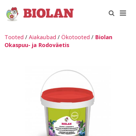
Tooted
/
Aiakaubad
/
Ökotooted
/
Biolan
Okaspuu- ja Rodoväetis