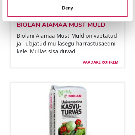
Deny
BIO­LAN AI­A­MAA MUST MULD
Bio­la­ni Ai­a­maa Must Muld on väe­ta­tud
ja lub­ja­tud mul­la­se­gu har­ras­tusaed­ni­
ke­le. Mul­las si­sal­du­vad...
VAADAKE ROHKEM