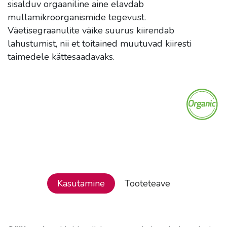
sisalduv orgaaniline aine elavdab
mullamikroorganismide tegevust.
Väetisegraanulite väike suurus kiirendab
lahustumist, nii et toitained muutuvad kiiresti
taimedele kättesaadavaks.
Kasutamine
Tooteteave