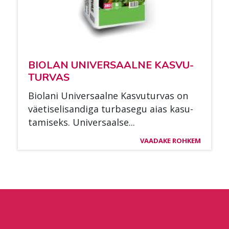
BIO­LAN UNI­VER­SAAL­NE KAS­VU­
TUR­VAS
Bio­la­ni Uni­ver­saal­ne Kas­vu­tur­vas on
väe­ti­se­li­san­di­ga tur­ba­se­gu aias ka­su­
ta­mi­seks. Uni­ver­saal­se...
VAADAKE ROHKEM