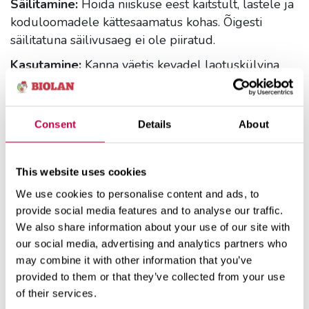
Säilitamine:
Hoida niiskuse eest kaitstult, lastele ja
koduloomadele kättesaamatus kohas. Õigesti
säilitatuna säilivusaeg ei ole piiratud.
Kasutamine:
Kanna väetis kevadel laotuskülvina
taimede võra alla jäävale pinnale. Soovitatav on
väetisegraanulid kergelt pinnasesse segada.
Põõsaste puhul võib väetist anda ka
Consent
Details
About
sügavväetisena. Tee taime ümber umbes 30 cm
sügavused augud ja täida need
väetisegraanulitega. Kata augud mullaga. Kastmine
This website uses cookies
kiirendab väetise lahustumist.
We use cookies to personalise content and ads, to
provide social media features and to analyse our traffic.
Annustamine:
We also share information about your use of our site with
Maasikas: 1 l/10 m²
our social media, advertising and analytics partners who
Aedmustikas: 1,2–1,5 dl/taim
may combine it with other information that you’ve
Vaarikas: 0,4 l/jooksevmeeter
provided to them or that they’ve collected from your use
Sõstrad: 1 l/põõsas
of their services.
Karusmari: 0,8 l/põõsas