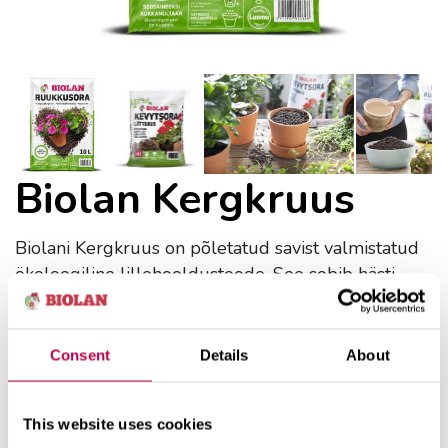
Biolan Kergkruus
Biolani Kergkruus on põletatud savist valmistatud
ökoloogiline lillehooldustoode. See sobib hästi
lillepoti põhja "drenaažiks", et tagada juurestikule
vajalik hapnik. Samuti sobib see pinnakatteks mulla
niiskuse tasakaalustamiseks ja mullapinna puhtana
Consent
Details
About
hoidmiseks.
This website uses cookies