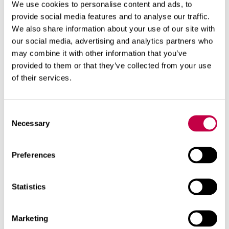
We use cookies to personalise content and ads, to
provide social media features and to analyse our traffic.
We also share information about your use of our site with
our social media, advertising and analytics partners who
may combine it with other information that you’ve
provided to them or that they’ve collected from your use
Kasutamine
Tooteteave
of their services.
Consent
Lillepottidesse "drenaaži" tegemine:
Pane poti,
Necessary
Selection
rõdukasti või lillekasti põhja 2–3 cm paksune kiht
Biolani Kergkruusa, enne kui täidad need mullaga.
Preferences
Kergkruus moodustab potipõhja tõhusa
drenaažikihi, mis takistab poti põhjaosa liigset
märgumist. Tükk marlit või õhukest riiet
Statistics
Kergkruusa peal aitab vältida mulla segunemist
kruusakihiga.
Marketing