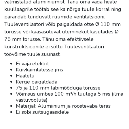
valmistatud alumiiniumist. Tänu oma väga heale
kuullaagrile töötab see ka nõrga tuule korral ning
parandab tunduvalt ruumide ventilatsiooni.
Tuuleventilaatori võib paigaldada otse Ø 110 mm
torusse või kaasasolevat üleminekut kasutades Ø
75 mm torusse. Tänu oma efektiivsele
konstruktsioonile ei sõltu Tuuleventilaatori
töövõime tuule suunast.
Ei vaja elektrit
Kuivkäimlatesse jms
Hääletu
Kerge paigaldada
75 ja 110 mm läbimõõduga torusse
Võimsus umbes 100 m³/h tuulega 5 m/s (ilma
vastuvooluta)
Materjal: Alumiinium ja roostevaba teras
Ei sobi suitsugaasidele