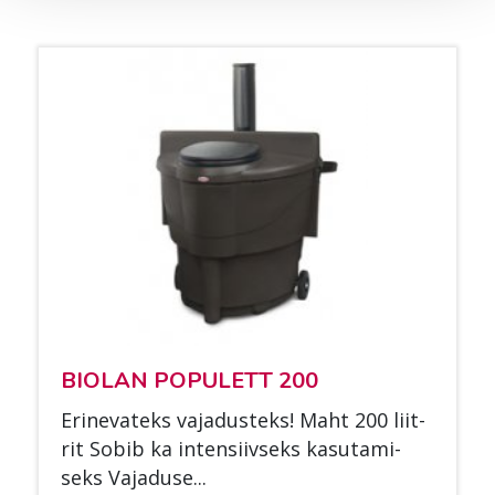
BIO­LAN PO­PU­LETT 200
Eri­ne­va­teks va­ja­dus­teks! Maht 200 liit­
rit So­bib ka in­ten­siiv­seks ka­su­ta­mi­
seks Va­ja­duse...