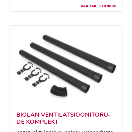
VAADAKE ROHKEM
BIO­LAN VEN­TI­LAT­SIOO­NI­TO­RU­
DE KOMPLEKT