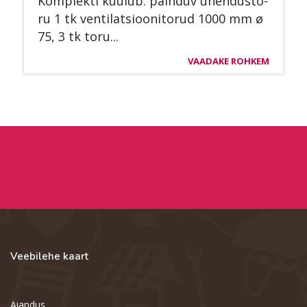
Komplek­ti kuu­lub: pain­duv ühen­dus­to­
ru 1 tk ven­ti­lat­sioo­ni­to­rud 1000 mm ø
75, 3 tk toru...
VAADAKE ROHKEM
Veebilehe kaart
Aiandus