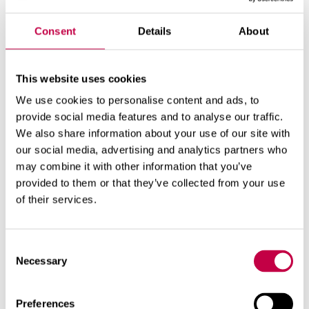
Consent
Details
About
This website uses cookies
We use cookies to personalise content and ads, to
provide social media features and to analyse our traffic.
We also share information about your use of our site with
our social media, advertising and analytics partners who
may combine it with other information that you’ve
BIO­LAN KUIV­KÄIM­LA
provided to them or that they’ve collected from your use
Bio­la­ni Kuiv­käim­la on lõh­na­tu ja hõlp­
of their services.
sas­ti ka­su­ta­tav käim­la maa- ja su­ve­ma­
ja­des­se. Seda on liht­ne...
Consent
VAADAKE ROHKEM
Necessary
Selection
Preferences