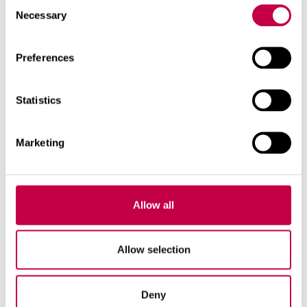
Consent
Necessary
Selection
Preferences
Statistics
Marketing
Allow all
BIO­LAN AI­A­KOM­PO­STRI ALUS­
REST
Allow selection
Li­sa­va­rus­tuse­na Bio­la­ni Ai­a­kom­pos­te­
ris­se on saa­da­val alu­mii­niu­mist Alus­
Deny
rest, mis ta­kis­tab nä­ri­lis­te...