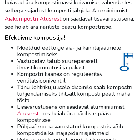
hoiavad ära kompostimassi kuivamise, vähendades
sellega vajadust komposti jälgida. Alumiiniumist
Aiakompostri Alusrest
on saadaval lisavarustusena,
see hoiab ära näriliste pääsu kompostrisse.
Efektiivne kompostija!
Mõeldud eelkõige aia- ja käimlajäätmete
kompostimiseks
Vastupidav, talub suurepäraselt
ilmastikumuutusi ja pakast
Kompostri kaanes on reguleeritav
ventilatsiooniventiil
Tänu lehtrikujulisele disainile saab kompostri
tühjendamiseks lihtsalt komposti pealt maha
tõsta
Lisavarustusena on saadaval alumiiniumist
Alusrest
, mis hoiab ära näriliste pääsu
kompostrisse
Põhjavõrguga varustatud kompostris võib
kompostida ka majapidamisjäätmeid
Põhjavõrgu kaudu toimub ka komposti