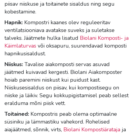
piisav niiskuse ja toitainete sisaldus ning segu
kobestamine.
Hapnik:
Kompostri kaanes olev reguleeritav
ventilatsiooniava avatakse suveks ja suletakse
talveks. Jäätmete hulka lisatud
Biolani Komposti- ja
Käimlaturvas
või oksapuru, suurendavad komposti
hapnikusisaldust.
Niiskus:
Tavalise aiakomposti servas asuvad
jäätmed kuivavad kergesti. Biolani Aiakomposter
hoiab paremini niiskust kui puidust kast.
Niiskusesisaldus on piisav, kui kompostisegu on
niiske ja läikiv. Segu kokkupigistamisel peab sellest
eralduma mõni piisk vett.
Toitained:
Kompostris peab olema optimaalne
süsiniku ja lämmastiku vahekord. Rohelised
aiajäätmed, sõnnik, virts,
Biolani Kompostiärataja
ja