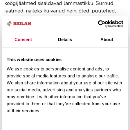
köögijäätmed sisaldavad lämmastikku. Surnud
jäätmed, näiteks kuivanud hein, õled, puulehed,
oksad ning
Biolani Komposti- ja Käimlaturvas
sisaldavad sütt.
Kompostri sisu tuleb üks-kaks korda aastas läbi
Consent
Details
About
kaevata. Läbikaevamisel satuvad mittekõdunenud
servaosad kõige kuumemasse kohta kompostri
keskel. Kompostri tühjendamiseks tõstetakse
This website uses cookies
komposter komposti pealt ära. Aiajäätmed
We use cookies to personalise content and ads, to
valmivad Aiakompostris kompostmullaks umbes
provide social media features and to analyse our traffic.
1–2 aastaga.
We also share information about your use of our site with
our social media, advertising and analytics partners who
may combine it with other information that you’ve
provided to them or that they’ve collected from your use
of their services.
Teemaga seotud tooted