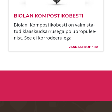
BIO­LAN KOM­POS­TI­KO­BES­TI
Bio­la­ni Kom­pos­ti­ko­bes­ti on val­mis­ta­
tud klaas­kiud­sar­ruse­ga polü­propü­lee­
nist. See ei kor­ro­dee­ru ega...
VAADAKE ROHKEM