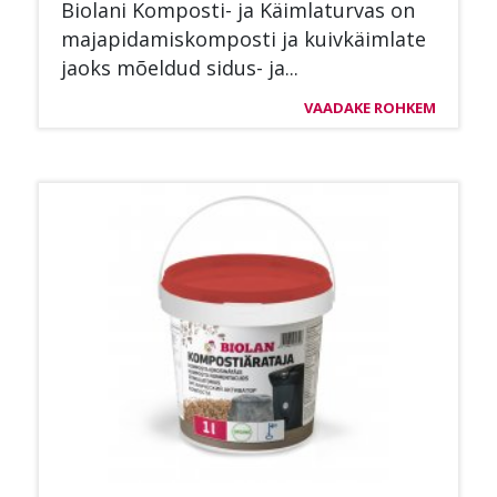
Bio­la­ni Kom­pos­ti- ja Käim­la­tur­vas on
ma­ja­pi­da­mis­kom­pos­ti ja kuiv­käim­la­te
jaoks mõel­dud si­dus- ja...
VAADAKE ROHKEM