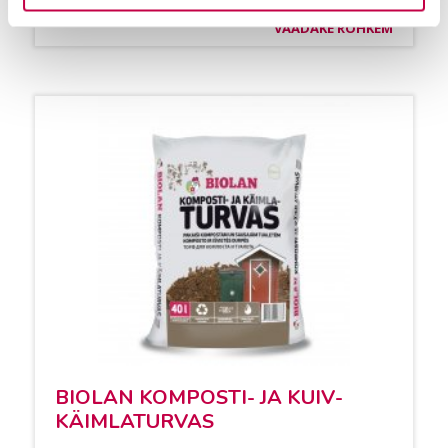
VAADAKE ROHKEM
BIO­LAN KOM­POS­TI- JA KUIV­
KÄIM­LA­TUR­VAS