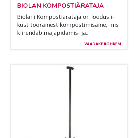
BIO­LAN KOM­POS­TIÄ­RA­TA­JA
Bio­la­ni Kom­pos­tiä­ra­ta­ja on loo­dus­li­
kust too­rai­nest kom­pos­ti­mi­sai­ne, mis
kii­ren­dab ma­ja­pi­da­mis- ja...
VAADAKE ROHKEM