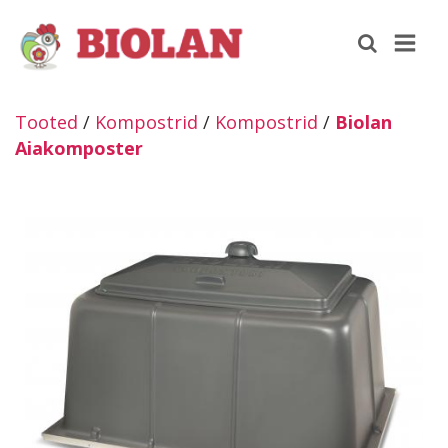
Tooted
/
Kompostrid
/
Kompostrid
/
Biolan
Aiakomposter