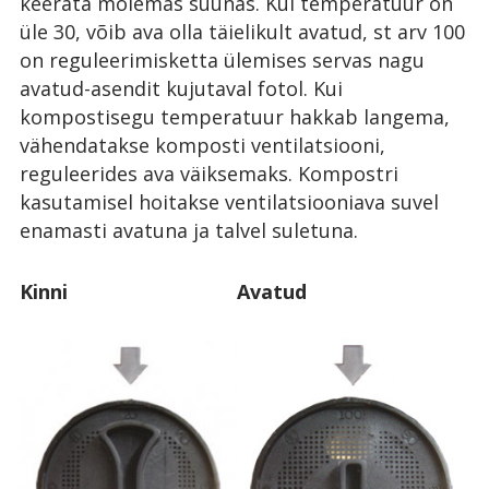
keerata mõlemas suunas. Kui temperatuur on
üle 30, võib ava olla täielikult avatud, st arv 100
on reguleerimisketta ülemises servas nagu
avatud-asendit kujutaval fotol. Kui
kompostisegu temperatuur hakkab langema,
vähendatakse komposti ventilatsiooni,
reguleerides ava väiksemaks. Kompostri
kasutamisel hoitakse ventilatsiooniava suvel
enamasti avatuna ja talvel suletuna.
Kinni
Avatud