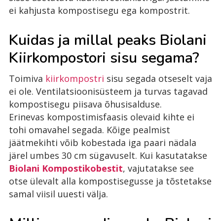
ei kahjusta kompostisegu ega kompostrit.
Kuidas ja millal peaks Biolani
Kiirkompostori sisu segama?
Toimiva
kiirkompostri
sisu segada otseselt vaja
ei ole. Ventilatsioonisüsteem ja turvas tagavad
kompostisegu piisava õhusisalduse.
Erinevas kompostimisfaasis olevaid kihte ei
tohi omavahel segada. Kõige pealmist
jäätmekihti võib kobestada iga paari nädala
järel umbes 30 cm sügavuselt. Kui kasutatakse
Biolani Kompostikobestit
, vajutatakse see
otse ülevalt alla kompostisegusse ja tõstetakse
samal viisil uuesti välja.