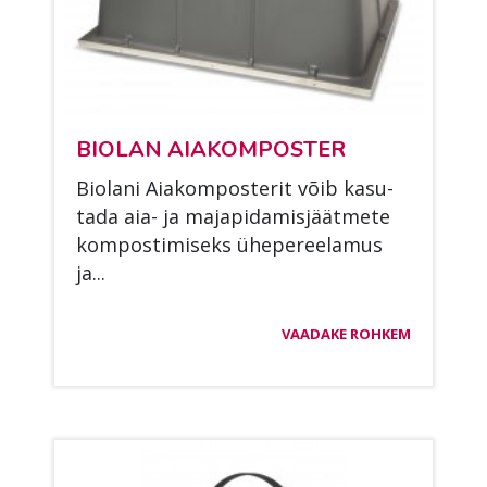
BIO­LAN AI­A­KOM­POS­TER
Bio­la­ni Ai­a­kom­pos­te­rit võib ka­su­
ta­da aia- ja ma­ja­pi­da­mis­jäät­me­te
kom­pos­ti­mi­seks ühe­pe­ree­la­mus
ja...
VAADAKE ROHKEM