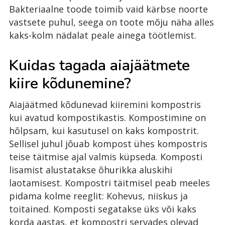
Bakteriaalne toode toimib vaid kärbse noorte
vastsete puhul, seega on toote mõju näha alles
kaks-kolm nädalat peale ainega töötlemist.
Kuidas tagada aiajäätmete
kiire kõdunemine?
Aiajäätmed kõdunevad kiiremini kompostris
kui avatud kompostikastis. Kompostimine on
hõlpsam, kui kasutusel on kaks kompostrit.
Sellisel juhul jõuab kompost ühes kompostris
teise täitmise ajal valmis küpseda. Komposti
lisamist alustatakse õhurikka aluskihi
laotamisest. Kompostri täitmisel peab meeles
pidama kolme reeglit: Kohevus, niiskus ja
toitained. Komposti segatakse üks või kaks
korda aastas, et kompostri servades olevad