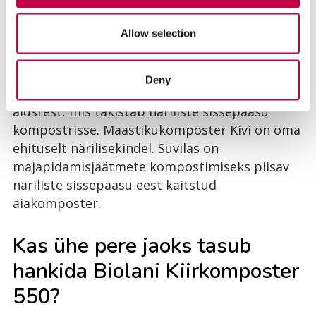
kompostri soojusisolatsiooni ei nõuta, võib
majapidamisjäätmeid kompostida ka
Allow selection
soojusisolatsioonita aiakompostris, näiteks
Biolani Aiakompostris
või
Maastikukomposter Kivis
. Biolani
Deny
Aiakompostris on lisavarustuseks terasest
alusrest, mis takistab näriliste sissepääsu
kompostrisse. Maastikukomposter Kivi on oma
ehituselt närilisekindel. Suvilas on
majapidamisjäätmete kompostimiseks piisav
näriliste sissepääsu eest kaitstud
aiakomposter.
Kas ühe pere jaoks tasub
hankida Biolani Kiirkomposter
550?