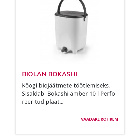
BIO­LAN BO­KAS­HI
Köö­gi bio­jäät­me­te tööt­le­mi­seks.
Si­sal­dab: Bo­kas­hi äm­ber 10 l Per­fo­
ree­ri­tud plaat...
VAADAKE ROHKEM