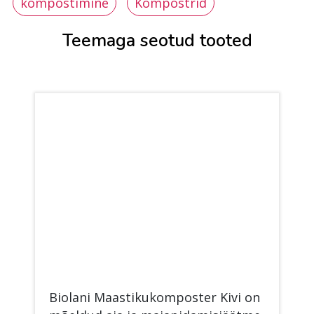
kompostimine
Kompostrid
Teemaga seotud tooted
Bio­la­ni Maas­ti­ku­kom­pos­ter Kivi on