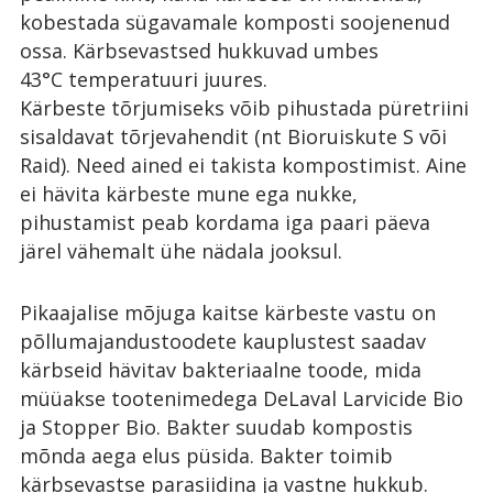
kobestada sügavamale komposti soojenenud
ossa. Kärbsevastsed hukkuvad umbes
43°C temperatuuri juures.
Kärbeste tõrjumiseks võib pihustada püretriini
sisaldavat tõrjevahendit (nt Bioruiskute S või
Raid). Need ained ei takista kompostimist. Aine
ei hävita kärbeste mune ega nukke,
pihustamist peab kordama iga paari päeva
järel vähemalt ühe nädala jooksul.
Pikaajalise mõjuga kaitse kärbeste vastu on
põllumajandustoodete kauplustest saadav
kärbseid hävitav bakteriaalne toode, mida
müüakse tootenimedega DeLaval Larvicide Bio
ja Stopper Bio. Bakter suudab kompostis
mõnda aega elus püsida. Bakter toimib
kärbsevastse parasiidina ja vastne hukkub.