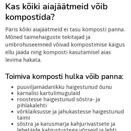
Kas kõiki aiajäätmeid võib
kompostida?
Päris kõiki aiajäätmeid ei tasu komposti panna.
Mõned taimehaiguste tekitajad ja
umbrohuseemned võivad kompostimise käigus
ellu jääda ning komposti kasutamisel aias
levima hakata.
Toimiva komposti hulka võib panna:
puuviljamädanikku haigestunud õunu
kärnalisi kartulimugulaid
roostesse haigestunud sõstra- ja
pihlakalehti
võrklaiksusse ja jahukastesse haigestunud
taimi
sõstra ja karusmarja kahjurivastsete ja
lehetäide kahjustustega võrseid ja lehti