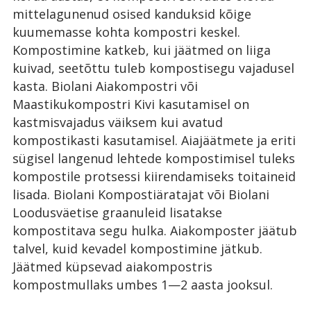
mittelagunenud osised kanduksid kõige
kuumemasse kohta kompostri keskel.
Kompostimine katkeb, kui jäätmed on liiga
kuivad, seetõttu tuleb kompostisegu vajadusel
kasta. Biolani Aiakompostri või
Maastikukompostri Kivi kasutamisel on
kastmisvajadus väiksem kui avatud
kompostikasti kasutamisel. Aiajäätmete ja eriti
sügisel langenud lehtede kompostimisel tuleks
kompostile protsessi kiirendamiseks toitaineid
lisada. Biolani Kompostiäratajat või Biolani
Loodusväetise graanuleid lisatakse
kompostitava segu hulka. Aiakomposter jäätub
talvel, kuid kevadel kompostimine jätkub.
Jäätmed küpsevad aiakompostris
kompostmullaks umbes 1—2 aasta jooksul.