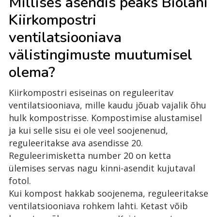
Millises asendis peaks Biolani
Kiirkompostri
ventilatsiooniava
välistingimuste muutumisel
olema?
Kiirkompostri esiseinas on reguleeritav
ventilatsiooniava, mille kaudu jõuab vajalik õhu
hulk kompostrisse. Kompostimise alustamisel
ja kui selle sisu ei ole veel soojenenud,
reguleeritakse ava asendisse 20.
Reguleerimisketta number 20 on ketta
ülemises servas nagu kinni-asendit kujutaval
fotol.
Kui kompost hakkab soojenema, reguleeritakse
ventilatsiooniava rohkem lahti. Ketast võib