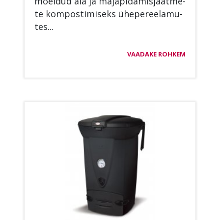
mõel­dud aia ja ma­ja­pi­da­mis­jäät­me­
te kom­pos­ti­mi­seks ühe­pe­ree­la­mu­
tes...
VAADAKE ROHKEM