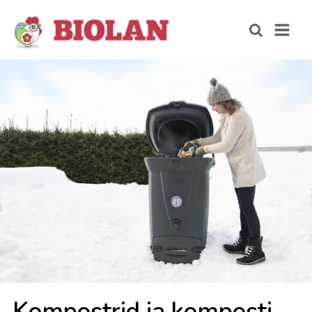
Kom­po­strid ja kom­pos­ti­