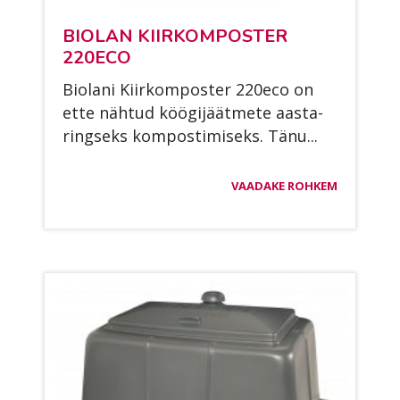
BIO­LAN KIIR­KOM­POS­TER
220ECO
Bio­la­ni Kiir­kom­pos­ter 220eco on
ette näh­tud köö­gi­jäät­me­te aas­ta­
ring­seks kom­pos­ti­mi­seks. Tänu...
VAADAKE ROHKEM