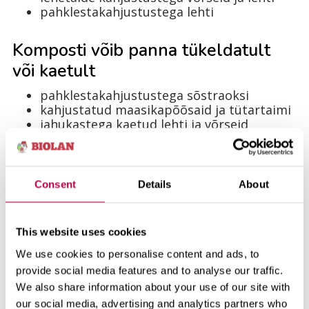
pahklestakahjustustega lehti
Komposti võib panna tükeldatult
või kaetult
pahklestakahjustustega sõstraoksi
kahjustatud maasikapõõsaid ja tütartaimi
jahukastega kaetud lehti ja võrseid
katkuseid ja viirushaigustega kartuleid
Komposti hulka ei tohi panna
Consent
Details
About
kartuli-kiduussi kahjustatud
kartulimugulaid või mulda
kapsakärbse, sibulakärbse või
This website uses cookies
porgandikärbse kahjustatud juuri ja
We use cookies to personalise content and ads, to
sibulaid
provide social media features and to analyse our traffic.
nuuterist kahjustatud juuri või mulda
clerotium cepivorum’i viirusega nakatunud
We also share information about your use of our site with
sibulaid •ringmädanikuga kartuleid
our social media, advertising and analytics partners who