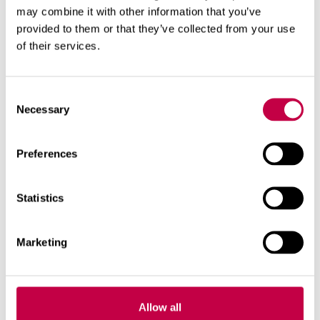
kevadisi juurviljakeldri jäätmeid
may combine it with other information that you’ve
rasheina või muude mitmeaastaste
provided to them or that they’ve collected from your use
umbrohutaimede juuri või seemneid
of their services.
Kas aiakompostris võib
Consent
kompostida toiduainete jääke?
Necessary
Selection
Toiduaineid sisaldav majapidamisjäätmete
komposter peab olema kaitstud
Preferences
kahjurloomade sissepääsu eest, see tähendab,
et kompostril peab olema korralik näriliste
Statistics
eest kaitsev korpus ja tihedasti suletav kaas.
Piirkondlikud jäätmehoolduseeskirjad näevad
Marketing
ette, et asulapiirkondades tuleb
majapidamisjäätmete komposter varustada
soojusisolatsiooniga.
Hõreda asustustusega piirkondades, kus
Allow all