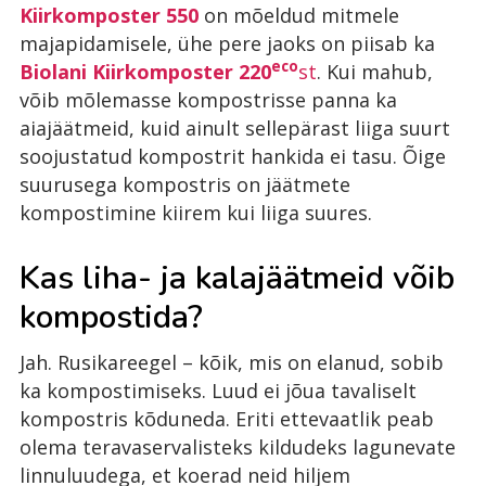
Kiirkomposter 550
on mõeldud mitmele
majapidamisele, ühe pere jaoks on piisab ka
eco
Biolani Kiirkomposter 220
st
. Kui mahub,
võib mõlemasse kompostrisse panna ka
aiajäätmeid, kuid ainult sellepärast liiga suurt
soojustatud kompostrit hankida ei tasu. Õige
suurusega kompostris on jäätmete
kompostimine kiirem kui liiga suures.
Kas liha- ja kalajäätmeid võib
kompostida?
Jah. Rusikareegel – kõik, mis on elanud, sobib
ka kompostimiseks. Luud ei jõua tavaliselt
kompostris kõduneda. Eriti ettevaatlik peab
olema teravaservalisteks kildudeks lagunevate
linnuluudega, et koerad neid hiljem