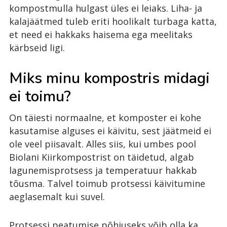
kompostmulla hulgast üles ei leiaks. Liha- ja
kalajäätmed tuleb eriti hoolikalt turbaga katta,
et need ei hakkaks haisema ega meelitaks
kärbseid ligi.
Miks minu kompostris midagi
ei toimu?
On täiesti normaalne, et komposter ei kohe
kasutamise alguses ei käivitu, sest jäätmeid ei
ole veel piisavalt. Alles siis, kui umbes pool
Biolani Kiirkompostrist on täidetud, algab
lagunemisprotsess ja temperatuur hakkab
tõusma. Talvel toimub protsessi käivitumine
aeglasemalt kui suvel.
Protsessi peatumise põhjuseks võib olla ka