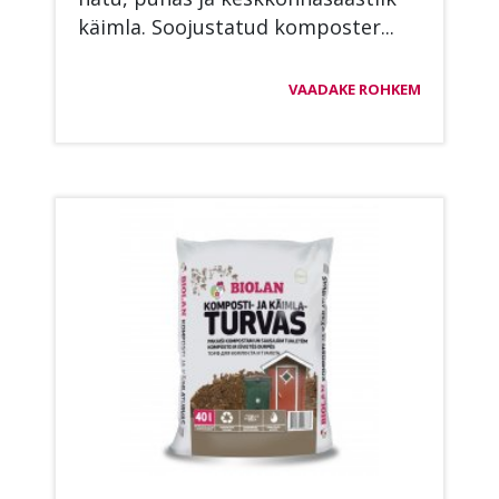
käim­la. Soo­jus­ta­tud kom­pos­ter...
VAADAKE ROHKEM