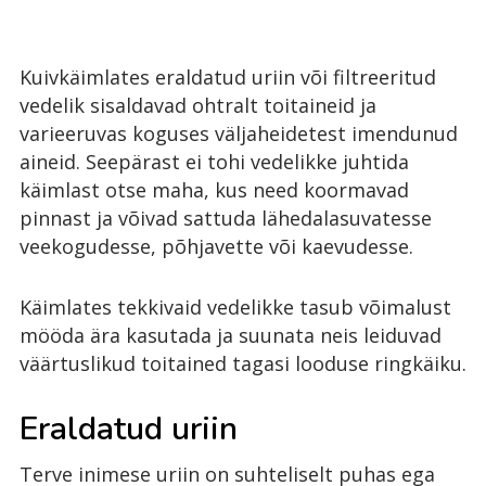
Kuivkäimlates eraldatud uriin või filtreeritud
vedelik sisaldavad ohtralt toitaineid ja
varieeruvas koguses väljaheidetest imendunud
aineid. Seepärast ei tohi vedelikke juhtida
käimlast otse maha, kus need koormavad
pinnast ja võivad sattuda lähedalasuvatesse
veekogudesse, põhjavette või kaevudesse.
Käimlates tekkivaid vedelikke tasub võimalust
mööda ära kasutada ja suunata neis leiduvad
väärtuslikud toitained tagasi looduse ringkäiku.
Eraldatud uriin
Terve inimese uriin on suhteliselt puhas ega