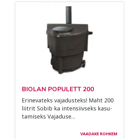
BIO­LAN PO­PU­LETT 200
Eri­ne­va­teks va­ja­dus­teks! Maht 200
liit­rit So­bib ka in­ten­siiv­seks ka­su­
ta­mi­seks Va­ja­duse...
VAADAKE ROHKEM