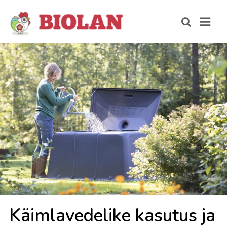
Käim­la­ve­de­li­ke ka­su­tus ja