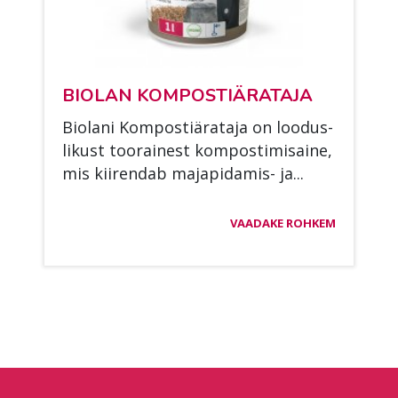
BIO­LAN KOM­POS­TIÄ­RA­TA­JA
Bio­la­ni Kom­pos­tiä­ra­ta­ja on loo­dus­
li­kust too­rai­nest kom­pos­ti­mi­sai­ne,
mis kii­ren­dab ma­ja­pi­da­mis- ja...
VAADAKE ROHKEM