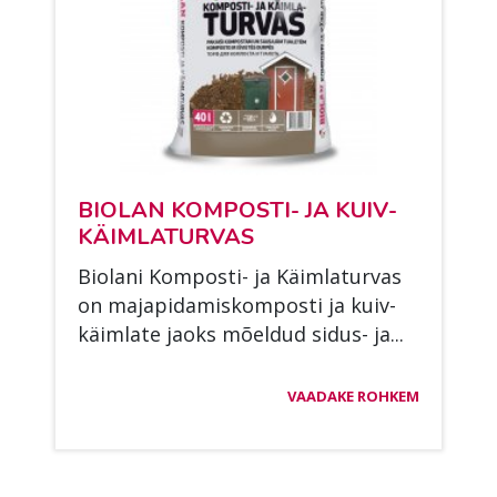
BIO­LAN KOM­POS­TI- JA KUIV­
KÄIM­LA­TUR­VAS
Bio­la­ni Kom­pos­ti- ja Käim­la­tur­vas
on ma­ja­pi­da­mis­kom­pos­ti ja kuiv­
käim­la­te jaoks mõel­dud si­dus- ja...
VAADAKE ROHKEM