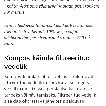
² kohta. Aiamaale võib uriini laotada pisut rohkem
kui murule.
Uriinis leiduvast lämmastikust kaob levitamisel
tõenäoliselt vähemalt 10%, seega vajab
2
viieliikmeline pere levitusalaks umbes 720 m
muru.
Kompostkäimla filtreeritud
vedelik
Kompostkäimla mahuti põhjast eraldatavat
filtreeritud vedelikku soovitatakse koguda
vedelikukanistrisse spetsiaalse kasutamise
tarbeks või hävitamiseks. Filtreeritud vedelik
sisaldab ohtrasti väljaheites sisalduvaid