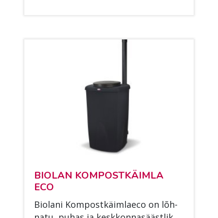
BIO­LAN KOM­POST­KÄIM­LA
ECO
Bio­la­ni Kom­post­käim­laeco on lõh­
na­tu, pu­has ja kesk­kon­na­sääst­lik