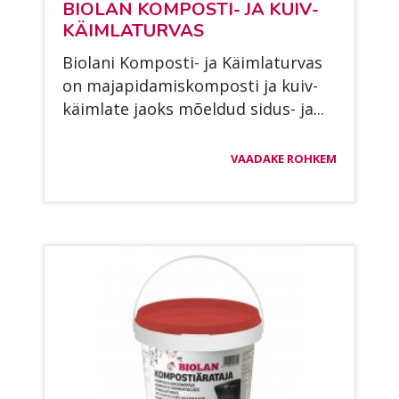
BIO­LAN KOM­POS­TI- JA KUIV­
KÄIM­LA­TUR­VAS
Bio­la­ni Kom­pos­ti- ja Käim­la­tur­vas
on ma­ja­pi­da­mis­kom­pos­ti ja kuiv­
käim­la­te jaoks mõel­dud si­dus- ja...
VAADAKE ROHKEM