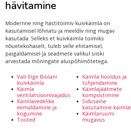
hä­vi­ta­mi­ne
Modernne ning hästitoimiv kuivkäimla on
kasutamisel lõhnatu ja meeldiv ning mugav
kasutada. Selleks et kuivkäimla toimiks
nõuetekohaselt, tuleb selle ehitamisel,
paigaldamisel ja seadmete valikul siiski
arvestada mõningate aluspõhimõtetega.
Vali õige Biolani
Käimla hooldus ja
kuivkäimla
tühjendamine
Käimla
Käimlajäätmete
ventilatsioonivajadus
kompostimine
Käimlavedelike
Sidusaine
eemaldamine ja
kasutamine käimla
kogumine
Käimlaruumi
Tooted
mugavus