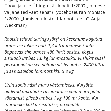
Tööviljakuse Ühingu käsilehelt 1/2000 „Inimese
väljaheited väetisena” (Työtehoseuran moniste
1/2000, „Ihmisen ulosteet lannoitteena”, Anja
Weckman):
Rootsis tehtud uuringu järgi on keskmine kogutud
uriini-vee lahuse hulk 1,3 liitrit inimese kohta
ööpäevas ehk umbes 480 liitrit aastas. Kogus
sisaldab umbes 1,6 kg lämmastikku. Viieliikmelisel
perekonnal on see näitaja niisiis umbes 2400 liitrit
ja see sisaldab lämmastikku u 8 kg.
Uriin sobib hästi muru väetamiseks. Kui jätta
niidetud muruhake riisumata, ei vaja muru palju
väetamist, piisab umbes 1 kg 100 m² kohta. Kui
muruhake kokku riisutakse, on vajalik
lämmastikväetise kogus maksimaalselt 2 kg 100 m