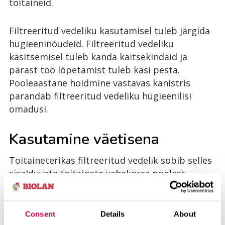
toitaineid.
Filtreeritud vedeliku kasutamisel tuleb järgida
hügieeninõudeid. Filtreeritud vedeliku
käsitsemisel tuleb kanda kaitsekindaid ja
pärast töö lõpetamist tuleb käsi pesta.
Pooleaastane hoidmine vastavas kanistris
parandab filtreeritud vedeliku hügieenilisi
omadusi.
Kasutamine väetisena
Toitaineterikas filtreeritud vedelik sobib selles
sisalduvate toitainete vahekorra poolest
suurepäraselt taimede väetamiseks. Seda võib
kasutada ilutaimede, lillede, puude, põõsaste ja
muru väetamiseks. Peenramaa töötlemata
Consent
Details
About