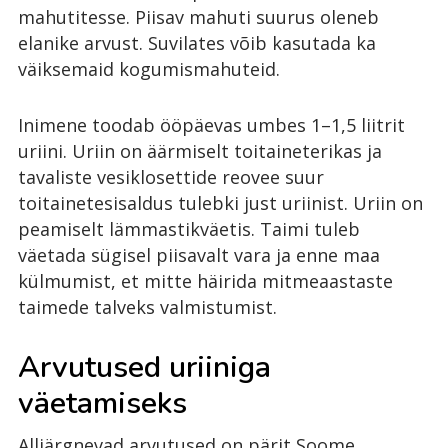
mahutitesse. Piisav mahuti suurus oleneb
elanike arvust. Suvilates võib kasutada ka
väiksemaid kogumismahuteid.
Inimene toodab ööpäevas umbes 1–1,5 liitrit
uriini. Uriin on äärmiselt toitaineterikas ja
tavaliste vesiklosettide reovee suur
toitainetesisaldus tulebki just uriinist. Uriin on
peamiselt lämmastikväetis. Taimi tuleb
väetada sügisel piisavalt vara ja enne maa
külmumist, et mitte häirida mitmeaastaste
taimede talveks valmistumist.
Arvutused uriiniga
väetamiseks
Alljärgnevad arvutused on pärit Soome