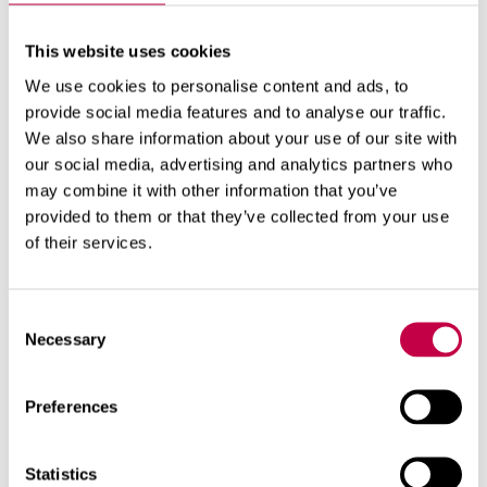
söödavaid taimi filtreeritud vedelikuga kasta ei
soovitata.
This website uses cookies
We use cookies to personalise content and ads, to
Väetamisel on filtreeritud vedeliku veega
provide social media features and to analyse our traffic.
lahjendamise soovitatav suhe umbes 1/3—1/5.
We also share information about your use of our site with
Regulaarse väetisega kastmise puhul tasub
our social media, advertising and analytics partners who
rohkem lahjendada.
may combine it with other information that you’ve
provided to them or that they’ve collected from your use
Kasutamine
of their services.
kompostiäratajana
Consent
Toitaineterikast filtreeritud vedelikku võib
Necessary
Selection
kasutada kompostiäratuslahusena. Filtreeritud
vedelikus leiduv lämmastik tõhustab eelkõige
toitainetevaese ja süsinikku sisaldava
Preferences
aiakomposti kõdunemist. Filtreeritud vedelikku
on otstarbekas kasutada värske, äsjakogutud
Statistics